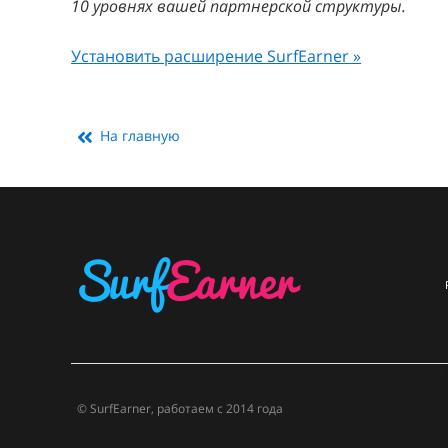
10 уровнях вашей партнерской структуры.
Установить расширение SurfEarner »
На главную
© SurfEarner, работаем с 2014 года