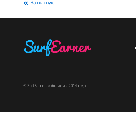
На главную
© SurfEarner, работаем с 2014 года